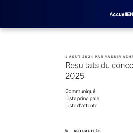
Aller
au
Accueil
E
contenu
principal
PUBLIÉ
1 AOÛT 2024
PAR
YASSIR AC
LE
Resultats du conc
2025
Communiqué
Liste principale
Liste d’attente
CATÉGORIES
ACTUALITÉS