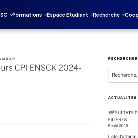
NSC
Formations
Espace Etudiant
Recherche
Coop
RECHERCHER
HAMRAR
ours CPI ENSCK 2024-
Recherche
pour
:
ACTUALITÉS
RÉSULTATS DÉ
FILIÈRES
5 août 2026
Liste d’attent