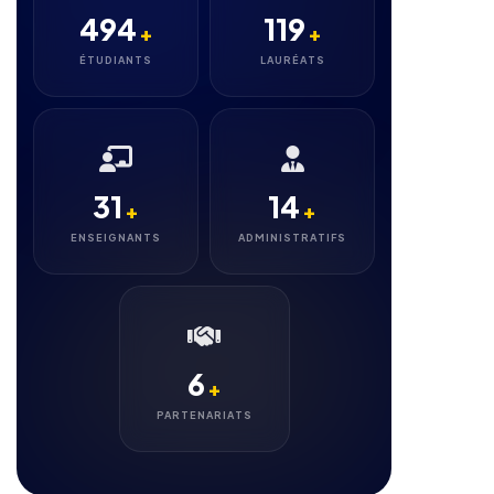
496
120
+
+
ÉTUDIANTS
LAURÉATS
32
15
+
+
ENSEIGNANTS
ADMINISTRATIFS
7
+
PARTENARIATS