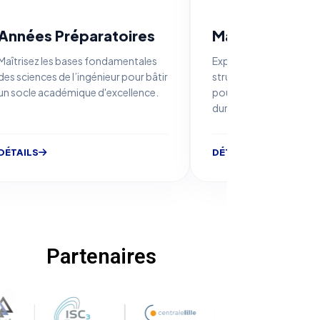
Années Préparatoires
Matériaux et 
Maîtrisez les bases fondamentales
Expertise avancée en c
des sciences de l’ingénieur pour bâtir
structurale et génie d
un socle académique d'excellence.
pour l'innovation indust
durable.
DÉTAILS
DÉTAILS
Partenaires