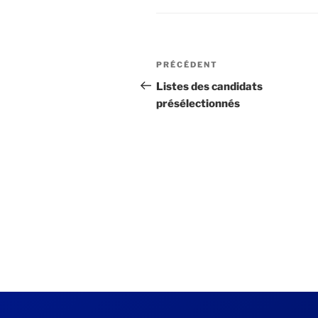
Navigation
Article
PRÉCÉDENT
de
précédent
Listes des candidats
présélectionnés
l’article