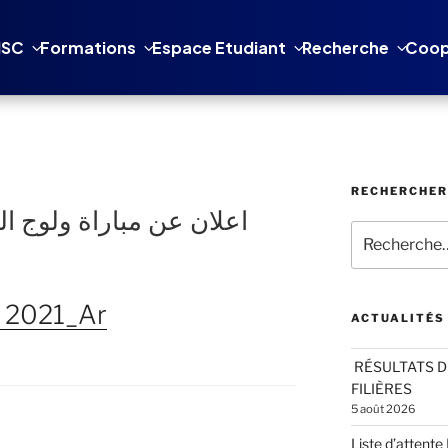
NSC
Formations
Espace Etudiant
Recherche
Coop
RECHERCHER
اعلان عن مباراة ولوج ال
Recherche
pour
:
 2021_Ar
ACTUALITÉS
RÉSULTATS DÉ
FILIÈRES
5 août 2026
Liste d’attent