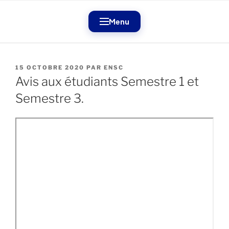
Aller
au
Menu
contenu
principal
PUBLIÉ
15 OCTOBRE 2020
PAR
ENSC
LE
Avis aux étudiants Semestre 1 et
Semestre 3.