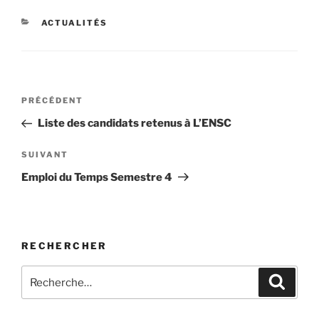
CATÉGORIES
ACTUALITÉS
Navigation
Article
PRÉCÉDENT
de
précédent
Liste des candidats retenus à L’ENSC
l’article
Article
SUIVANT
suivant
Emploi du Temps Semestre 4
RECHERCHER
Recherche
Recher
pour
: