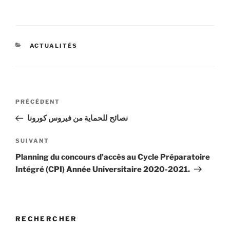
CATÉGORIES
ACTUALITÉS
Navigation
Article
PRÉCÉDENT
de
précédent
نصائح للحماية من فيروس كورونا
l’article
Article
SUIVANT
suivant
Planning du concours d’accès au Cycle Préparatoire
Intégré (CPI) Année Universitaire 2020-2021.
RECHERCHER