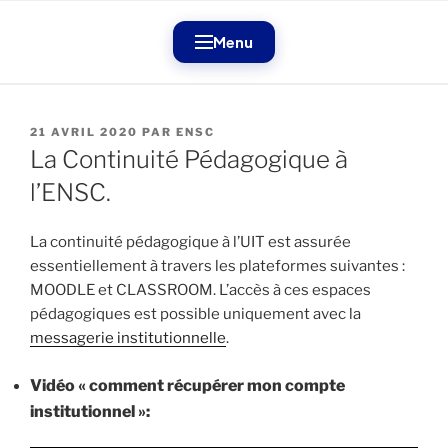
Aller
au
Menu
contenu
principal
PUBLIÉ
21 AVRIL 2020
PAR
ENSC
LE
La Continuité Pédagogique à
l’ENSC.
La continuité pédagogique à l’UIT est assurée
essentiellement à travers les plateformes suivantes :
MOODLE et CLASSROOM. L’accès à ces espaces
pédagogiques est possible uniquement avec la
messagerie institutionnelle
.
Vidéo « comment récupérer mon compte
institutionnel »: